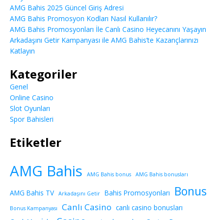
AMG Bahis 2025 Güncel Giriş Adresi
AMG Bahis Promosyon Kodları Nasıl Kullanılır?
AMG Bahis Promosyonları İle Canlı Casino Heyecanını Yaşayın
Arkadaşını Getir Kampanyası ile AMG Bahis’te Kazançlarınızı
Katlayın
Kategoriler
Genel
Online Casino
Slot Oyunları
Spor Bahisleri
Etiketler
AMG Bahis
AMG Bahis bonus
AMG Bahis bonusları
Bonus
AMG Bahis TV
Bahis Promosyonları
Arkadaşını Getir
Canlı Casino
canlı casino bonusları
Bonus Kampanyası