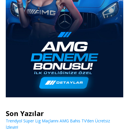
Son Yazılar
Trendyol Süper Lig Maçlarını AMG Bahis TV’den Ücretsiz
İzleyin!