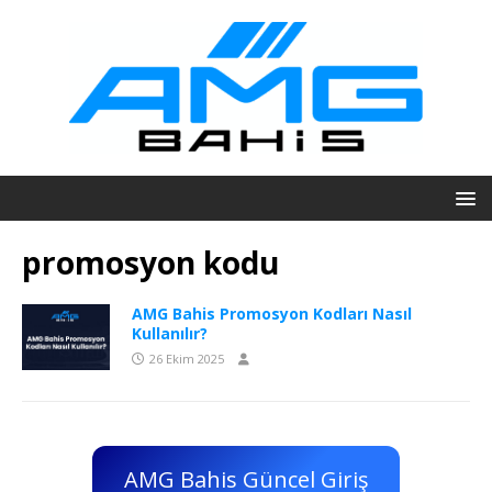
promosyon kodu
AMG Bahis Promosyon Kodları Nasıl
Kullanılır?
26 Ekim 2025
AMG Bahis Güncel Giriş