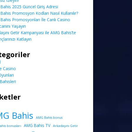
iz İzleyin!
ahis 2025 Güncel Giriş Adresi
ahis Promosyon Kodları Nasıl Kullanılır?
ahis Promosyonları İle Canlı Casino
anını Yaşayın
aşını Getir Kampanyası ile AMG Bahis’te
çlarınızı Katlayın
tegoriler
l
e Casino
Oyunları
Bahisleri
ketler
G Bahis
AMG Bahis bonus
AMG Bahis TV
his bonusları
Arkadaşını Getir