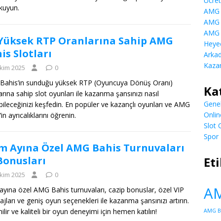
Ücrets
okuyun.
AMG B
AMG B
AMG B
Yüksek RTP Oranlarına Sahip AMG
Heyec
is Slotları
Arkad
Kazan
Ekim 2025
0
ahis’in sunduğu yüksek RTP (Oyuncuya Dönüş Oranı)
Ka
arına sahip slot oyunları ile kazanma şansınızı nasıl
Gene
abileceğinizi keşfedin. En popüler ve kazançlı oyunları ve AMG
Onlin
in ayrıcalıklarını öğrenin.
Slot 
Spor 
m Ayına Özel AMG Bahis Turnuvaları
Eti
Bonusları
Ekim 2025
0
AM
ayına özel AMG Bahis turnuvaları, cazip bonuslar, özel VIP
ajları ve geniş oyun seçenekleri ile kazanma şansınızı artırın.
lir ve kaliteli bir oyun deneyimi için hemen katılın!
AMG Ba