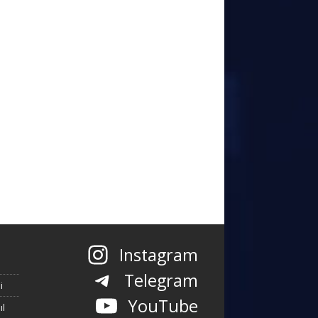
Instagram
Telegram
i
YouTube
ıl