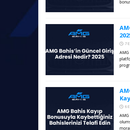
bonusl
AMG
202
7 
AMG B
platf
progr
AMG
Kay
6 
AMG B
olums
moral