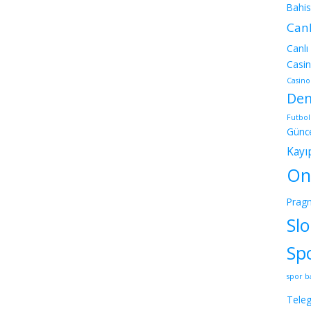
Bahis
Canl
Canlı
Casi
Casino
De
Futbol
Günce
Kayı
On
Pragm
Slo
Spo
spor b
Tele