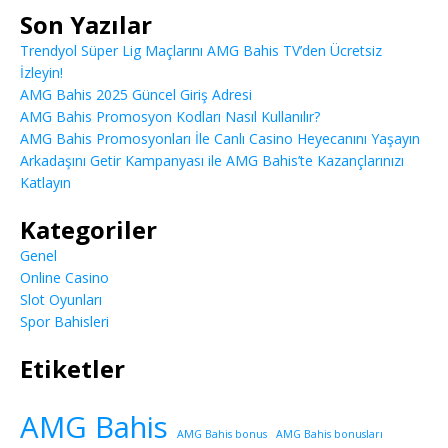
Son Yazılar
Trendyol Süper Lig Maçlarını AMG Bahis TV’den Ücretsiz
İzleyin!
AMG Bahis 2025 Güncel Giriş Adresi
AMG Bahis Promosyon Kodları Nasıl Kullanılır?
AMG Bahis Promosyonları İle Canlı Casino Heyecanını Yaşayın
Arkadaşını Getir Kampanyası ile AMG Bahis’te Kazançlarınızı
Katlayın
Kategoriler
Genel
Online Casino
Slot Oyunları
Spor Bahisleri
Etiketler
AMG Bahis
AMG Bahis bonus
AMG Bahis bonusları