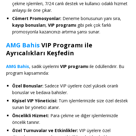
çekme işlemleri, 7/24 canlı destek ve kullanıcı odaklı hizmet
anlayışı ile öne çıkar.
Cömert Promosyonlar:
Deneme bonusunun yanı sıra,
kayıp bonusları
,
VIP programı
gibi pek çok farklı
promosyonla kazancınızı artırma şansı sunar.
AMG Bahis
VIP Programı ile
Ayrıcalıkları Keşfedin
AMG Bahis
, sadık üyelerini
VIP programı
ile ödüllendirir. Bu
program kapsamında:
Özel Bonuslar:
Sadece VIP üyelere özel yüksek oranlı
bonuslar ve bedava bahisler.
Kişisel VIP Yöneticisi:
Tüm işlemlerinizde size özel destek
sunan bir yönetici atanır.
Öncelikli Hizmet:
Para çekme ve diğer işlemlerinizde
öncelik tanınır.
Özel Turnuvalar ve Etkinlikler:
VIP üyelere özel