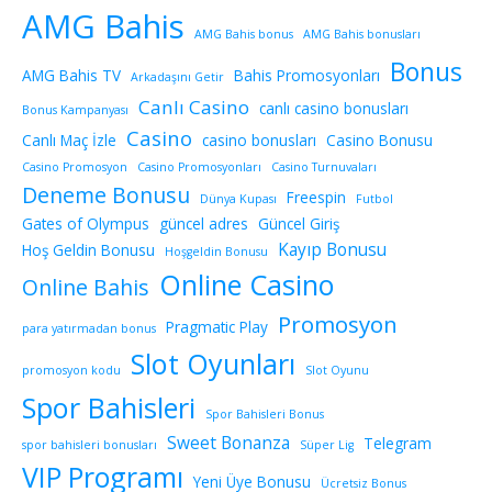
AMG Bahis
AMG Bahis bonus
AMG Bahis bonusları
Bonus
AMG Bahis TV
Bahis Promosyonları
Arkadaşını Getir
Canlı Casino
canlı casino bonusları
Bonus Kampanyası
Casino
Canlı Maç İzle
casino bonusları
Casino Bonusu
Casino Promosyon
Casino Promosyonları
Casino Turnuvaları
Deneme Bonusu
Freespin
Dünya Kupası
Futbol
Gates of Olympus
güncel adres
Güncel Giriş
Kayıp Bonusu
Hoş Geldin Bonusu
Hoşgeldin Bonusu
Online Casino
Online Bahis
Promosyon
Pragmatic Play
para yatırmadan bonus
Slot Oyunları
promosyon kodu
Slot Oyunu
Spor Bahisleri
Spor Bahisleri Bonus
Sweet Bonanza
Telegram
spor bahisleri bonusları
Süper Lig
VIP Programı
Yeni Üye Bonusu
Ücretsiz Bonus