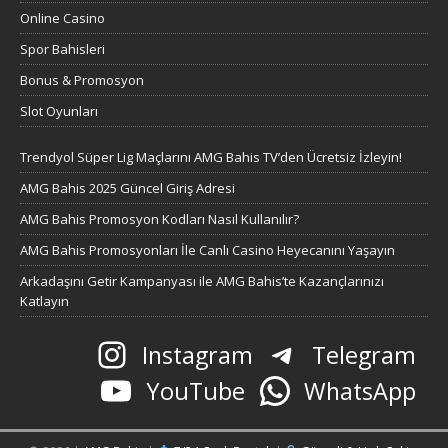
Online Casino
Spor Bahisleri
Bonus & Promosyon
Slot Oyunları
Trendyol Süper Lig Maçlarını AMG Bahis TV’den Ücretsiz İzleyin!
AMG Bahis 2025 Güncel Giriş Adresi
AMG Bahis Promosyon Kodları Nasıl Kullanılır?
AMG Bahis Promosyonları İle Canlı Casino Heyecanını Yaşayın
Arkadaşını Getir Kampanyası ile AMG Bahis’te Kazançlarınızı
Katlayın
Instagram
Telegram
YouTube
WhatsApp