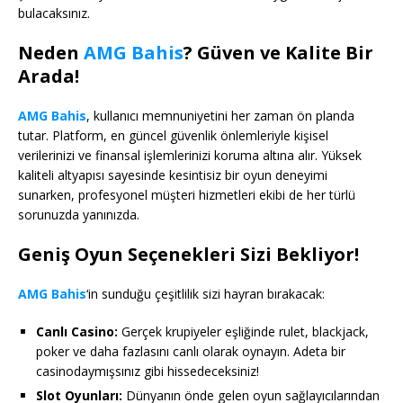
bulacaksınız.
Neden
AMG Bahis
? Güven ve Kalite Bir
Arada!
AMG Bahis
, kullanıcı memnuniyetini her zaman ön planda
tutar. Platform, en güncel güvenlik önlemleriyle kişisel
verilerinizi ve finansal işlemlerinizi koruma altına alır. Yüksek
kaliteli altyapısı sayesinde kesintisiz bir oyun deneyimi
sunarken, profesyonel müşteri hizmetleri ekibi de her türlü
sorunuzda yanınızda.
Geniş Oyun Seçenekleri Sizi Bekliyor!
AMG Bahis
‘in sunduğu çeşitlilik sizi hayran bırakacak:
Canlı Casino:
Gerçek krupiyeler eşliğinde rulet, blackjack,
poker ve daha fazlasını canlı olarak oynayın. Adeta bir
casinodaymışsınız gibi hissedeceksiniz!
Slot Oyunları:
Dünyanın önde gelen oyun sağlayıcılarından