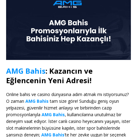
AMG Bahis
: Kazancın ve
Eğlencenin Yeni Adresi!
Online bahis ve casino dünyasına adım atmak mı istiyorsunuz?
O zaman
AMG Bahis
tam size göre! Sunduğu geniş oyun
yelpazesi, güvenilir hizmet anlayışı ve birbirinden cazip
promosyonlarıyla
AMG Bahis
, kullanıcılarına unutulmaz bir
deneyim vaat ediyor. İster canlı casino heyecanını yaşayın, ister
slot makinelerinin büyüsüne kapılın, ister spor bahislerinde
şansınızı deneyin;
AMG Bahis
‘te her zevke uygun bir seçenek