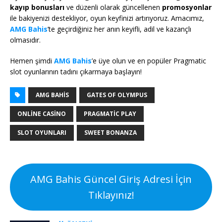
kayıp bonusları
ve düzenli olarak güncellenen
promosyonlar
ile bakiyenizi destekliyor, oyun keyfinizi artırıyoruz. Amacımız,
AMG Bahis
’te geçirdiğiniz her anın keyifli, adil ve kazançlı
olmasıdır.
Hemen şimdi
AMG Bahis
’e üye olun ve en popüler Pragmatic
slot oyunlarının tadını çıkarmaya başlayın!
AMG BAHIS
GATES OF OLYMPUS
ONLINE CASINO
PRAGMATIC PLAY
SLOT OYUNLARI
SWEET BONANZA
AMG Bahis Güncel Giriş Adresi İçin
Tıklayınız!