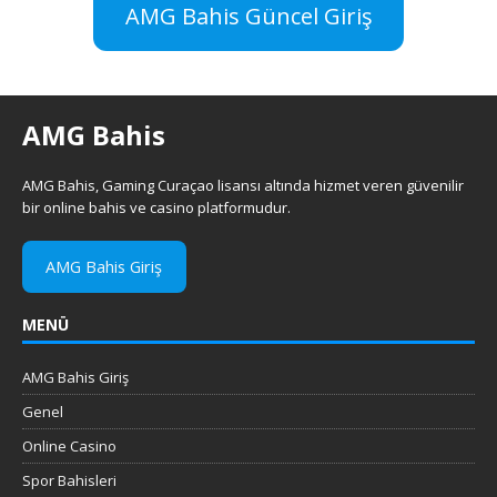
AMG Bahis Güncel Giriş
AMG Bahis
AMG Bahis, Gaming Curaçao lisansı altında hizmet veren güvenilir
bir online bahis ve casino platformudur.
AMG Bahis Giriş
MENÜ
AMG Bahis Giriş
Genel
Online Casino
Spor Bahisleri